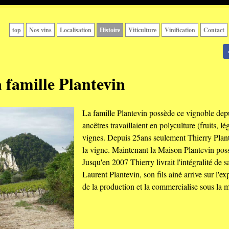
top
Nos vins
Localisation
Histoire
Viticulture
Vinification
Contact
a famille Plantevin
La famille Plantevin possède ce vignoble depu
ancêtres travaillaient en polyculture (fruits, l
vignes. Depuis 25ans seulement Thierry Plant
la vigne. Maintenant la Maison Plantevin poss
Jusqu'en 2007 Thierry livrait l'intégralité de 
Laurent Plantevin, son fils ainé arrive sur l'exp
de la production et la commercialise sous la