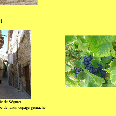
t
le de Séguret
e de raisin cépage grenache